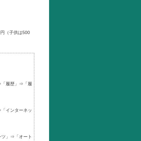
円（子供は500
⇒「履歴」⇒「履
⇒「インターネッ
ンツ」⇒「オート