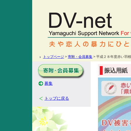
トップページ
>
寄附・会員募集
> 平成２８年度赤い羽
振込用紙
募集
トップに戻る