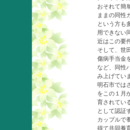
おそれて簡
ままの同性
という方も
用できない
近はこの要
そして、世
傷病手当金
など、同性
み上げてい
明石市では
をこの１月
育されてい
として認証
カップルで
得て共同養