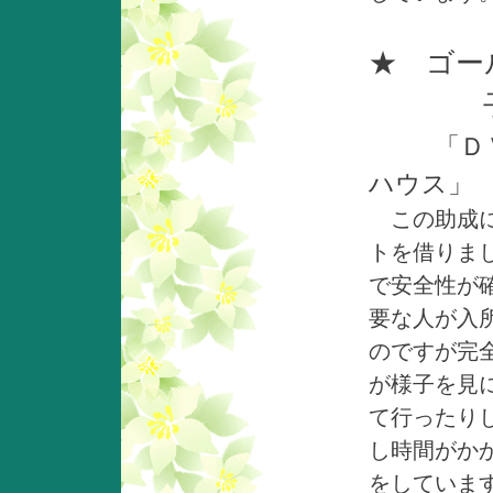
★ ゴー
子ど
「Ｄ
ハウス」
この助成に
トを借りま
で安全性が
要な人が入
のですが完
が様子を見
て行ったり
し時間がか
を