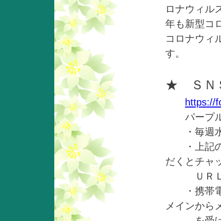
ロナウィル
年も新型コ
コロナウィ
す。
★ ＳＮ
https://
パープル山
・毎週水曜
・上記のＵ
だくとチャ
ＵＲＬが
・携帯電話アド
メインから
を受け取