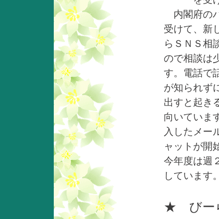
内閣府のパ
受けて、新
らＳＮＳ相
ので相談は
す。電話で
が知られず
出すと起き
向いていま
入したメー
ャットが開
今年度は週
しています
★ びー