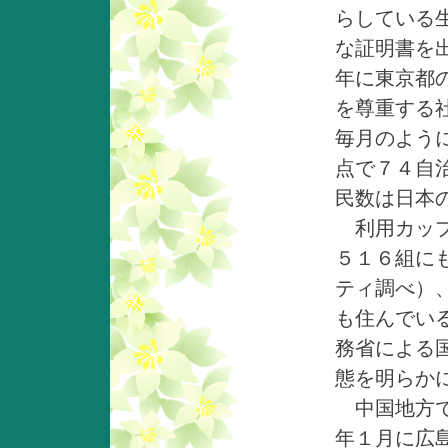
らしている
な証明書を
年に東京都
を尊重する
毎月のよう
点で７４自
民数は日本
利用カップ
５１６組に
ティ調べ）
も住んでい
務省による
態を明らか
中国地方で
年１月に広