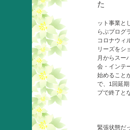
た
同じ
ット事業と
らぶプログ
コロナウィ
リーズをシ
月からスー
会・インテ
始めること
で、1回延
プで
緊張状態だ