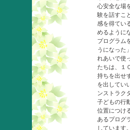
心安全な場
験を話すこ
感を得てい
めるように
プログラム
うになった
れあいで使
たちは、１
持ちを出せ
を出してい
ンストラク
子どもの行
位置につけ
あるプログ
しています