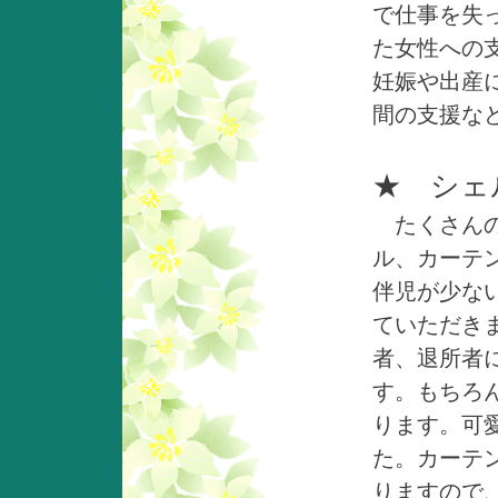
で仕事を失
た女性への
妊娠や出産
間の支援な
★ シ
たくさんの
ル、カーテ
伴児が少な
ていただき
者、退所者
す。もちろ
ります。可
た。カーテ
りますので