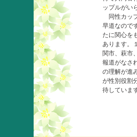
ップルがい
同性カップ
早道なので
たに関心を
あります。
関市、萩市
報道がなさ
の理解が進
が性別役割
待していま