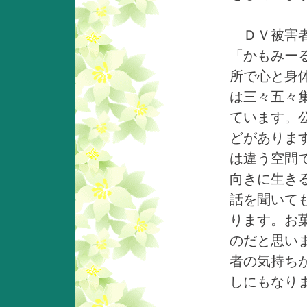
ＤＶ被害者
「かもみー
所で心と身
は三々五々
ています。
どがありま
は違う空間
向きに生き
話を聞いて
ります。お
のだと思い
者の気持ち
しにもなり