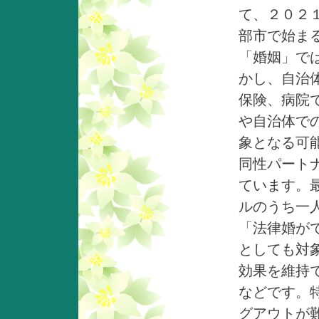
て、２０２
部市で始ま
「婚姻」で
かし、自治
保険、病院
や自治体で
象となる可
同性パート
ています。
ルのうち一
「法律婚が
としても対
効果を維持
などです。
グアウトが