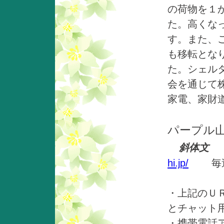
の荷物を１
た。高くな
す。また、
も移転とな
た。シェル
会を通じて株
家電、家財
パープル山
斜体文
hi.jp/
毎週水
・上記のＵ
とチャット
・携帯電話アド