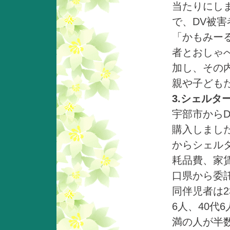
当たり
で、DV被
「かもみー
者とおしゃべ
加し、その
親や子ども
3.シェルタ
宇部市から
購入しまし
からシェル
耗品費、家
口県から委
同伴児者は2
6人、40代6
満の人が半数