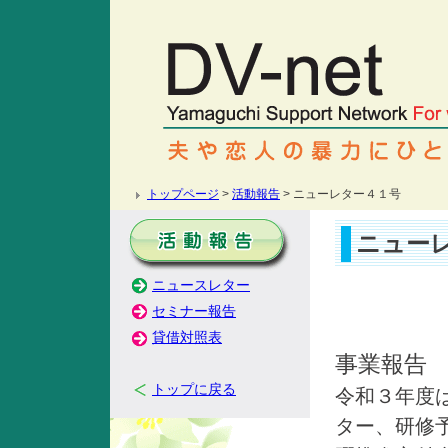
トップページ
>
活動報告
> ニューレター４１号
ニュー
ニュースレター
セミナー報告
貸借対照表
事業報告
トップに戻る
令和３年度
ター、研修