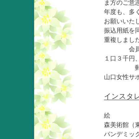
ま方のご意
年度も、多
お願いい
振込用紙を
重複しまし
会員：年
１口３千円
郵便振替口
山口女性サ
インスタ
弁
絵
森美術館（
パンデミッ