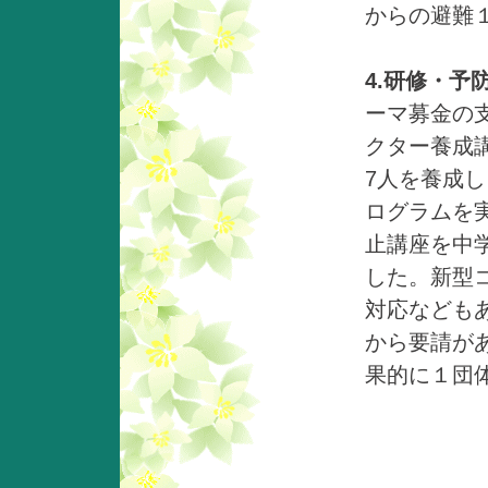
からの避難
4.研修・予
ーマ募金の
クター養成
7人を養成
ログラムを
止講座を中
した。新型
対応なども
から要請が
果的に１団