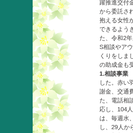
躍推進交付
から委託さ
抱える女性
できるよう
た、令和2
S相談やア
くりをしま
の助成金も
1.相談事業
した。赤い
謝金、交通
た、電話相談
応し、104
は、毎週水、
し、29人か