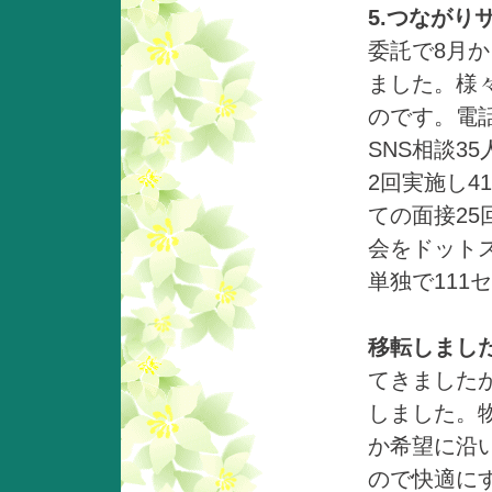
5.つながり
委託で8月か
ました。様
のです。電話
SNS相談3
2回実施し
ての面接2
会をドット
単独で111
移転しまし
てきました
しました。
か希望に沿
ので快適に