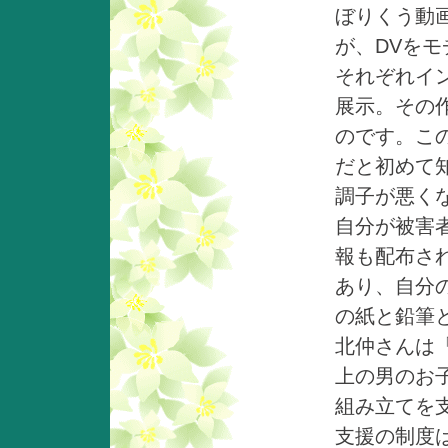
ぼりくう動
が、DVを
それぞれイ
展示。その
のです。こ
だと初めて
調子が悪く
自分が被害
報も配布さ
あり、自分
の紙と鉛筆
北仲さんは
上の男のお
組み立てを
支援の制度