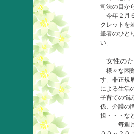
司法の目か
今年２月６
クレットを
筆者のひと
い。
女性の
様々な困難
す。非正規
による生活
子育ての悩
係、介護の
担・・・な
毎週月～
００～２０