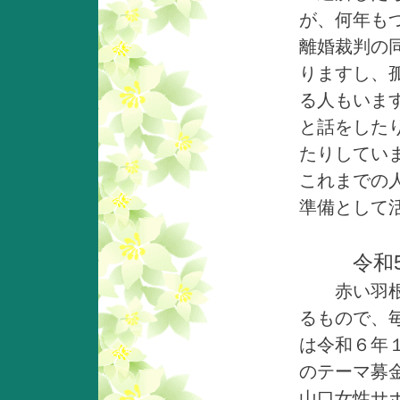
が、何年も
離婚裁判の
りますし、
る人もいま
と話をした
たりしてい
これまでの
準備として
令和
赤い羽根テ
るもので、
は令和６年
のテーマ募
山口女性サ