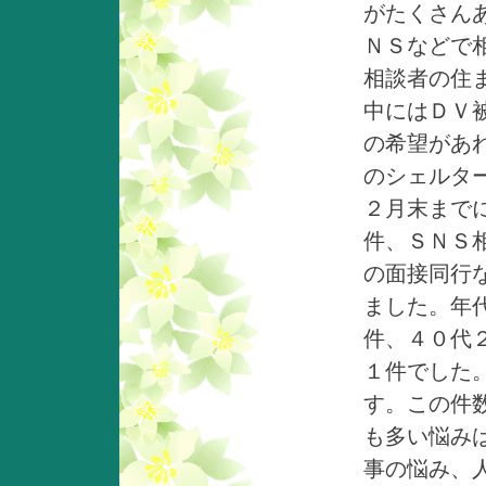
がたくさん
ＮＳなどで
相談者の住
中にはＤＶ
の希望があ
のシェルタ
２月末まで
件、ＳＮＳ
の面接同行
ました。年
件、４０代
１件でした
す。この件
も多い悩み
事の悩み、