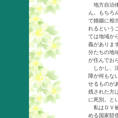
地方自治体
ん。もちろ
で婚姻に相
れるという
ては地域か
義がありま
分たちの地
が住んでお
しかし、法
障が何もな
せるものが
残された方
に死別。と
私はＤＶ被
める国家賠