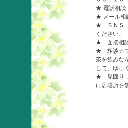
★ 電話相
★ メール相談 m
★ ＳＮＳ
ください。
★ 面接相
★ 相談カ
茶を飲みな
して、ゆっ
★ 見回り
に居場所を