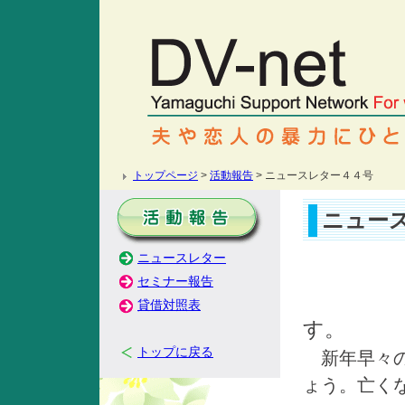
トップページ
>
活動報告
> ニュースレター４４号
ニュー
ニュースレター
セミナー報告
貸借対照表
す。
トップに戻る
新年早々の
ょう。亡く