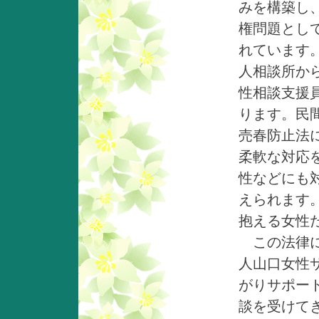
みを構築し
権問題とし
れています
人相談所か
性相談支援
ります。民
売春防止法
柔軟な対応
性などにも
えられます
抱える女性
この法律に
人山口女性
がりサポー
談を受けて