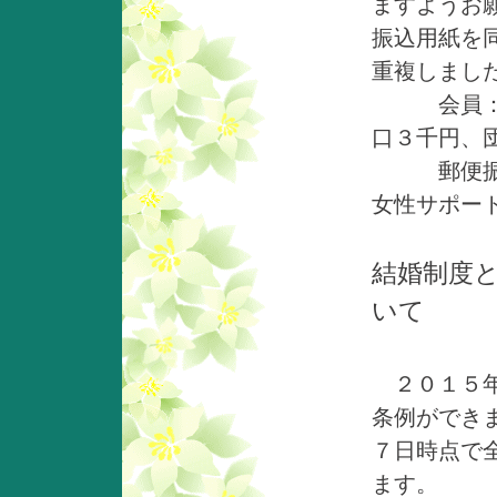
ますよう
振込用紙を
重複しまし
会員：年
口３千円、
郵便振替口座
女性サポー
結婚制度
いて
２０１５年
条例ができ
７日時点で
ます。