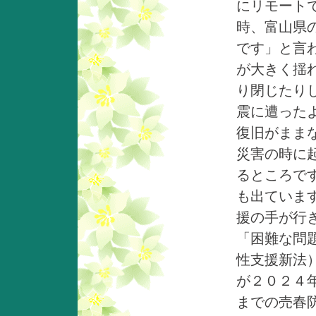
にリモート
時、富山県
です」と言
が大きく揺
り閉じたり
震に遭った
復旧がまま
災害の時に
るところで
も出ていま
援の手が行
「困難な問
性支援新法
が２０２４
までの売春