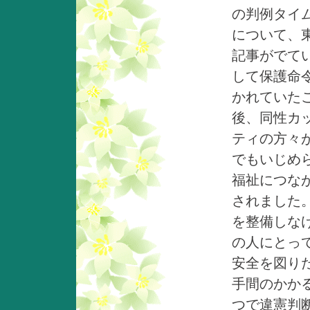
の判例タイ
について、
記事がでて
して保護命
かれていた
後、同性カ
ティの方々
でもいじめ
福祉につな
されました
を整備しな
の人にとっ
安全を図り
手間のかか
つで違憲判