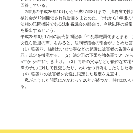
回答している。
2年後の平成26年10月から平成27年8月まで、法務省で
検討会が12回開催され報告書をまとめた。それから1年後の平
法相の諮問機関である法制審議会の部会は、今秋以降の通常
を提出するという。
平成28年6月17日の読売新聞記事「性犯罪厳罰化まとまる
女性ら歓迎の声」をみると、法制審議会の部会がまとめた答
（1）強姦罪、強制わいせつ罪などの起訴に被害者の告訴を
罪」規定を撤廃する。（2）法定刑の下限を強姦罪で3年から
5年から6年に引き上げ。（3）同居の父母などが優位な立場
満の子供に対して性交したり、わいせつ行為をしたりした場
（4）強姦罪の被害者を女性に限定した規定を見直す。
私がこうした問題にかかわって20年が経つが、時代はい
る。