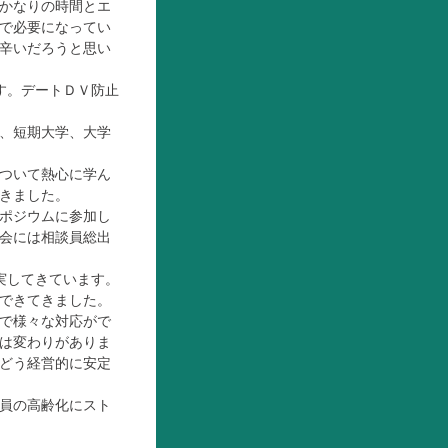
かなりの時間とエ
で必要になってい
辛いだろうと思い
す。デートＤＶ防止
、短期大学、大学
ついて熱心に学ん
きました。
ポジウムに参加し
会には相談員総出
実してきています。
できてきました。
で様々な対応がで
は変わりがありま
どう経営的に安定
員の高齢化にスト