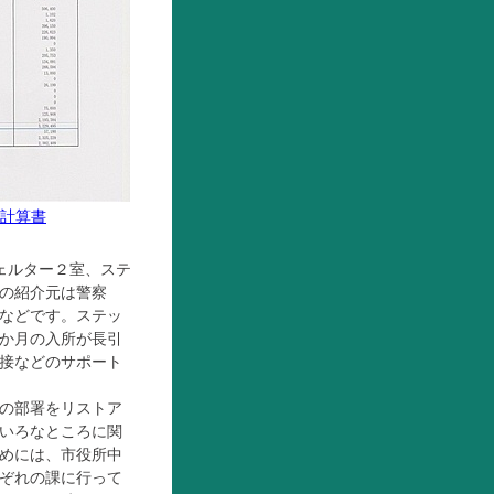
計算書
ェルター２室、ステ
の紹介元は警察
などです。ステッ
か月の入所が長引
接などのサポート
の部署をリストア
いろなところに関
めには、市役所中
ぞれの課に行って