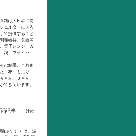
食料は入所者に提
シェルターに居る
して提供すること
調理器具、食器等
、電子レンジ、ガ
、鍋、フライパ
その結果、これま
た。布団も足り
Ａさん、Ｂさん、
ができています。
新聞記事
辻龍
理由の（1）は、強