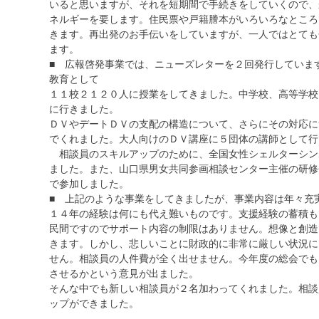
いると思いますが、それを短期間で手続きをしていくので、
ネルギーを要します。住民票や戸籍謄本がいろいろなところ
きます。再出発のお手伝いをしていますが、一人ではとても
ます。
■ 広報啓発事業では、ニューズレターを２回発行していま
教育として
１１校２１２０人に授業をしてきました。中学校、高等学校
に行きました。
ＤＶやデートＤＶの支配の構造について、さらにその対応に
でくれました。大人向けのＤＶ講座に５団体の講師として行
相談員のスキルアップのために、全国女性シェルターシン
ました。また、山口県男女共同参画相談センター主催の研修
で参加しました。
■ 上記のような事業をしてきましたが、事業内容は年々充
１４年の経験は何にも代え難いものです。支援経験の蓄積も
民間ですのでサポート内容の制限はありません。想像と創造
きます。しかし、悲しいことに財政的に非常に厳しい状況に
せん。相談員の人件費が全く出せません。今年度の総会でも
させるかという意見が出ました。
そんな中でも新しい相談員が２名加わってくれました。相談
ップができました。