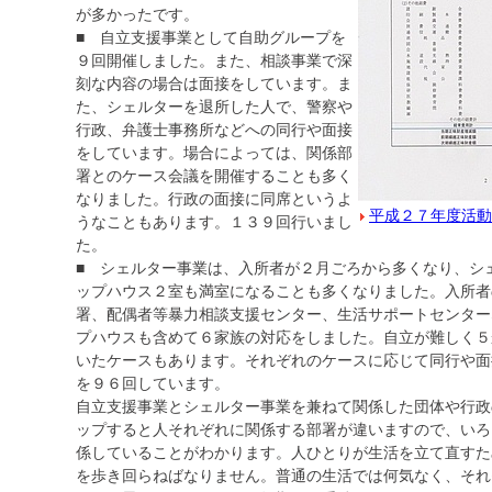
が多かったです。
■ 自立支援事業として自助グループを
９回開催しました。また、相談事業で深
刻な内容の場合は面接をしています。ま
た、シェルターを退所した人で、警察や
行政、弁護士事務所などへの同行や面接
をしています。場合によっては、関係部
署とのケース会議を開催することも多く
なりました。行政の面接に同席というよ
平成２７年度活動
うなこともあります。１３９回行いまし
た。
■ シェルター事業は、入所者が２月ごろから多くなり、シ
ップハウス２室も満室になることも多くなりました。入所者
署、配偶者等暴力相談支援センター、生活サポートセンター
プハウスも含めて６家族の対応をしました。自立が難しく５
いたケースもあります。それぞれのケースに応じて同行や面
を９６回しています。
自立支援事業とシェルター事業を兼ねて関係した団体や行政
ップすると人それぞれに関係する部署が違いますので、いろ
係していることがわかります。人ひとりが生活を立て直すた
を歩き回らねばなりません。普通の生活では何気なく、それ