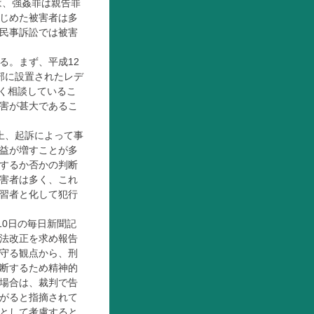
は、強姦罪は親告罪
じめた被害者は多
民事訴訟では被害
る。まず、平成12
部に設置されたレデ
やく相談しているこ
害が甚大であるこ
上、起訴によって事
益が増すことが多
するか否かの判断
害者は多く、これ
習者と化して犯行
10日の毎日新聞記
法改正を求め報告
守る観点から、刑
断するため精神的
場合は、裁判で告
がると指摘されて
として考慮すると