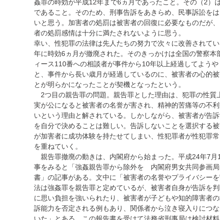
姦罪の時効が平成12年まで6ヵ月であったこと。その（2）
であること。そのため、刑事告訴をあきらめ、民事訴訟をは
いと思う。加害者の処罰は被害者の回復に必要なものだが、
者の処罰感情は十分に満たされないように思う。
幸い、性犯罪の法律は先人たちの努力で次々に改善されてい
年に時効6ヵ月が撤廃された。そのきっかけは全国の警察本
ィース110番への相談者が事件から10年以上経過してよう
と、事件から長い歳月が経過しているのに、被害者の心的被
とが明らかになったことが契機となったという。
2つ目の親告罪の問題。親告罪とした理由は、犯罪の性質
実が公になると被害者の名誉が害され、精神的苦痛等の不利
いという理由と解されている。しかしながら、被害者が告訴
を自分で決めることは難しい。告訴しないことを選択する被
が加害者に成功体験を持たせてしまい、性犯罪者が性犯罪常
を重ねていく。
親告罪撤廃の動きは、内閣府から始まった。平成24年7月
事をみると「強姦親告罪から除外を 内閣府男女共同参画局
書」の記事がある。文中に「被害者の名誉やプライバシーを
法は強姦罪を親告罪と定めているが、被害者自身が告訴を判
に思い負担を強いられたり、被害者が子どもや知的障害者の
訴能力を否定される例もあり、関係者から泣き寝入りにつな
いた」とある。この報告書を受けて法務省刑事局は検討材料