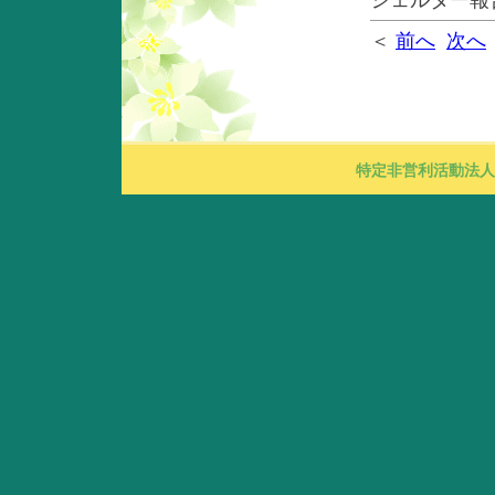
シェルター報
＜
前へ
次へ
特定非営利活動法人